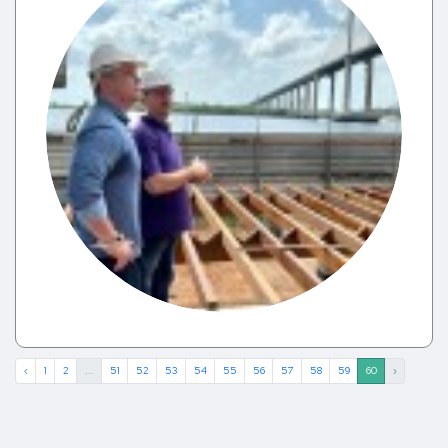
‹
1
2
...
51
52
53
54
55
56
57
58
59
60
›