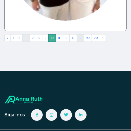
‹
1
2
...
7
8
9
10
11
12
13
...
69
70
›
Siga-nos