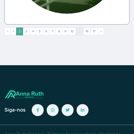
‹
1
2
3
4
5
6
7
8
9
10
...
16
17
›
Siga-nos