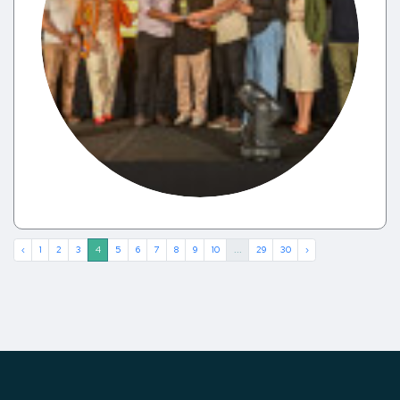
‹
1
2
3
4
5
6
7
8
9
10
...
29
30
›