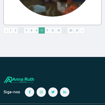
‹
1
2
...
7
8
9
10
11
12
13
...
20
21
›
Siga-nos