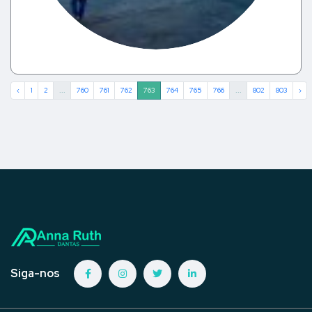
‹
1
2
...
760
761
762
763
764
765
766
...
802
803
›
Siga-nos