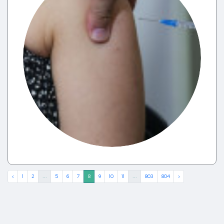
‹
1
2
...
5
6
7
8
9
10
11
...
803
804
›