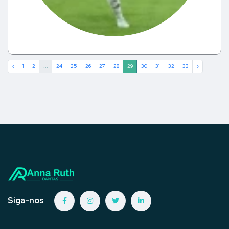
‹
1
2
...
24
25
26
27
28
29
30
31
32
33
›
Siga-nos