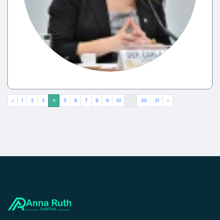
‹
1
2
3
4
5
6
7
8
9
10
...
30
31
›