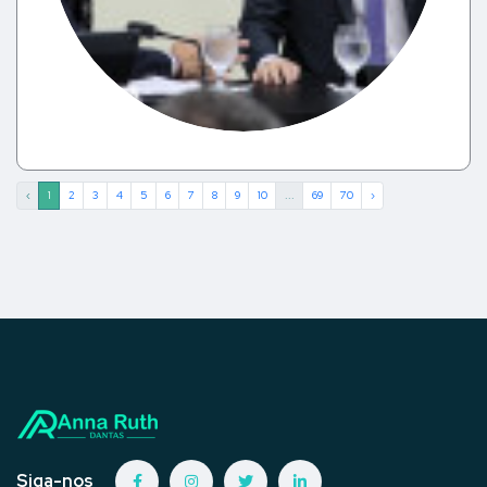
‹
1
2
3
4
5
6
7
8
9
10
...
69
70
›
Siga-nos