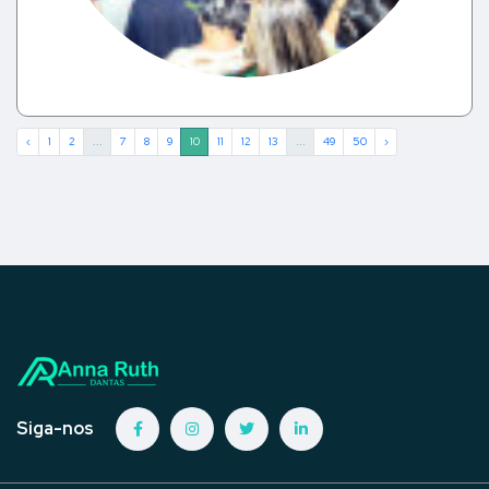
‹
1
2
...
7
8
9
10
11
12
13
...
49
50
›
Siga-nos