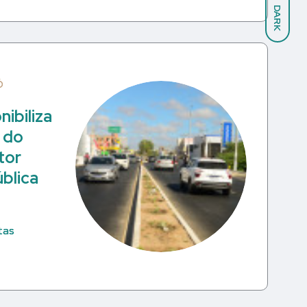
DARK
Ó
nibiliza
a do
tor
ública
tas