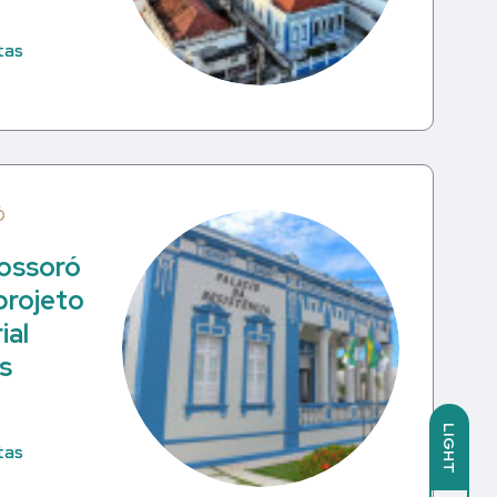
tas
Ó
Mossoró
projeto
ial
s
LIGHT
tas