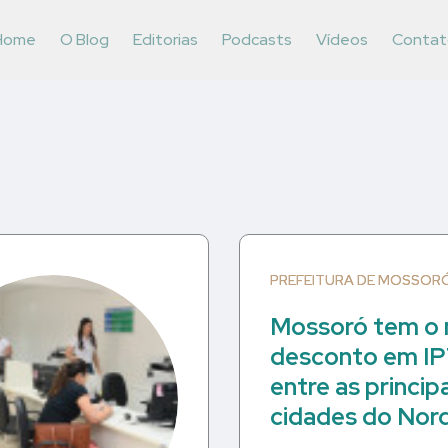
Home
O Blog
Editorias
Podcasts
Vídeos
Contat
PREFEITURA DE MOSSOR
Mossoró tem o 
desconto em I
entre as princip
cidades do Nor