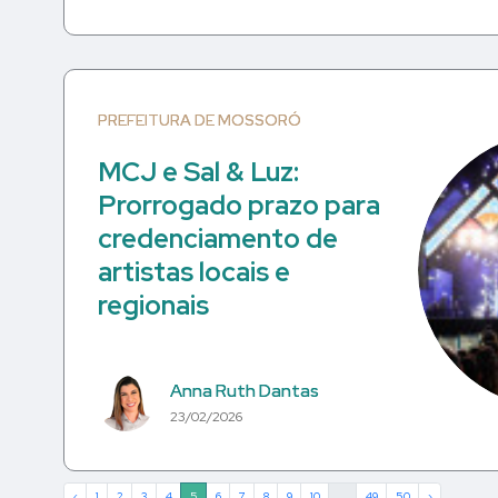
PREFEITURA DE MOSSORÓ
MCJ e Sal & Luz:
Prorrogado prazo para
credenciamento de
artistas locais e
regionais
Anna Ruth Dantas
23/02/2026
‹
1
2
3
4
5
6
7
8
9
10
...
49
50
›