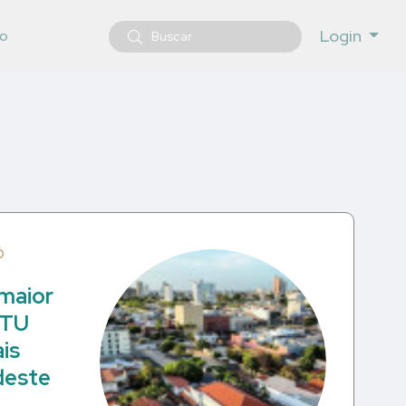
Login
o
Ó
maior
PTU
ais
deste