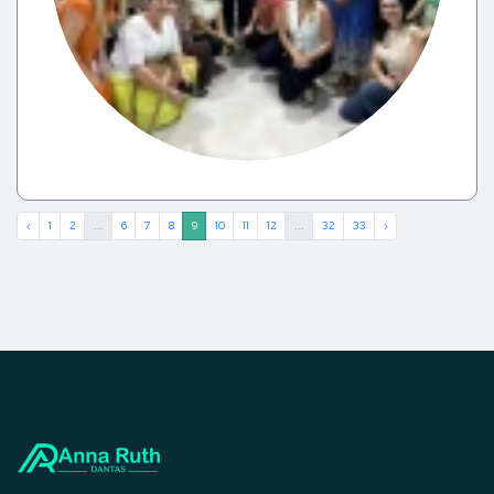
‹
1
2
...
6
7
8
9
10
11
12
...
32
33
›