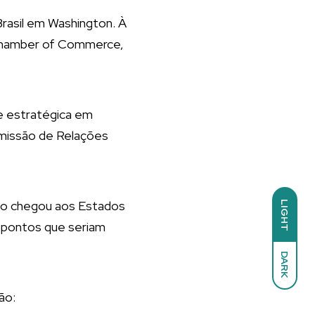
rasil em Washington. À
. Chamber of Commerce,
 e estratégica em
omissão de Relações
rupo chegou aos Estados
LIGHT
s pontos que seriam
DARK
ão: