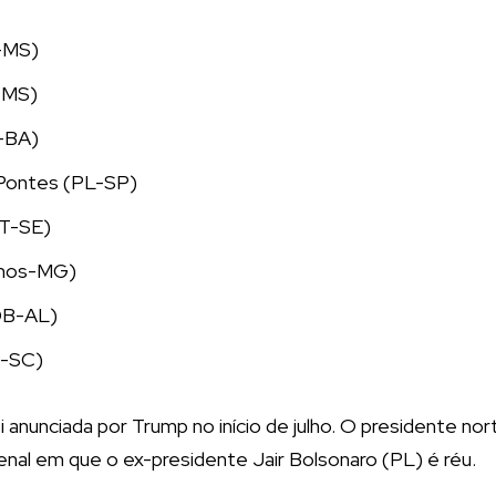
-MS)
P-MS)
-BA)
Pontes (PL-SP)
PT-SE)
emos-MG)
DB-AL)
P-SC)
oi anunciada por Trump no início de julho. O presidente n
nal em que o ex-presidente Jair Bolsonaro (PL) é réu.