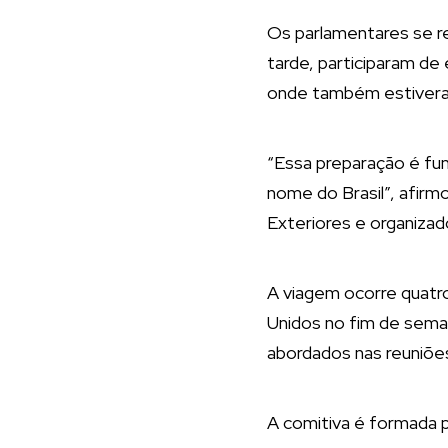
Os parlamentares se r
tarde, participaram d
onde também estiveram
“Essa preparação é fun
nome do Brasil”, afir
Exteriores e organizad
A viagem ocorre quatro
Unidos no fim de seman
abordados nas reuniões
A comitiva é formada p