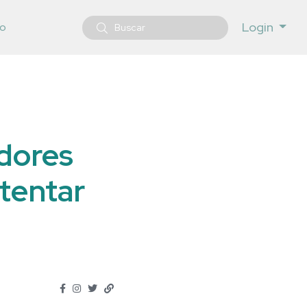
Login
o
adores
 tentar