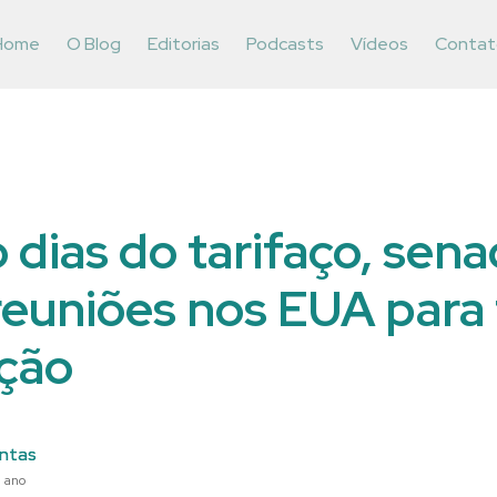
Home
O Blog
Editorias
Podcasts
Vídeos
Contat
 dias do tarifaço, sen
reuniões nos EUA para
ção
ntas
1 ano