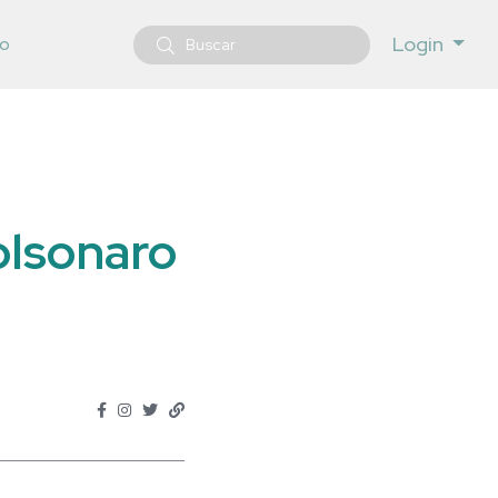
Login
o
olsonaro