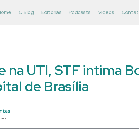
Home
O Blog
Editorias
Podcasts
Vídeos
Contat
e na UTI, STF intima B
tal de Brasília
ntas
1 ano