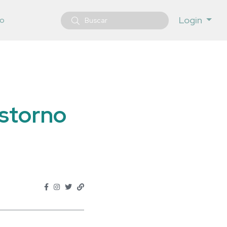
Login
o
nstorno