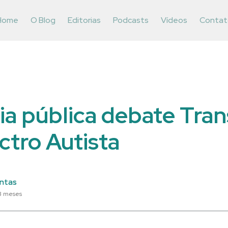
Home
O Blog
Editorias
Podcasts
Vídeos
Contat
ia pública debate Tra
ctro Autista
ntas
3 meses