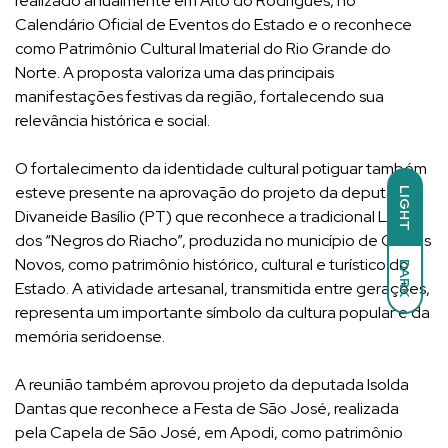
realizado anualmente em Alto do Rodrigues, no
Calendário Oficial de Eventos do Estado e o reconhece
como Patrimônio Cultural Imaterial do Rio Grande do
Norte. A proposta valoriza uma das principais
manifestações festivas da região, fortalecendo sua
relevância histórica e social.
O fortalecimento da identidade cultural potiguar também
esteve presente na aprovação do projeto da deputada
LIGHT
Divaneide Basílio (PT) que reconhece a tradicional Louça
dos “Negros do Riacho”, produzida no município de Currais
Novos, como patrimônio histórico, cultural e turístico do
DARK
Estado. A atividade artesanal, transmitida entre gerações,
representa um importante símbolo da cultura popular e da
memória seridoense.
A reunião também aprovou projeto da deputada Isolda
Dantas que reconhece a Festa de São José, realizada
pela Capela de São José, em Apodi, como patrimônio