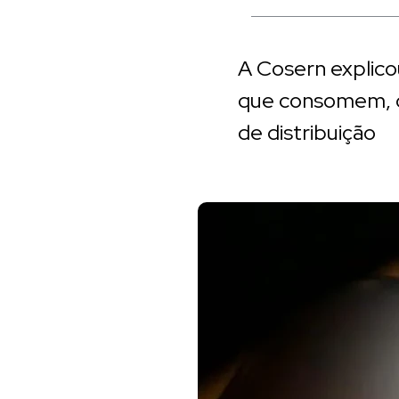
A Cosern explic
que consomem, co
de distribuição