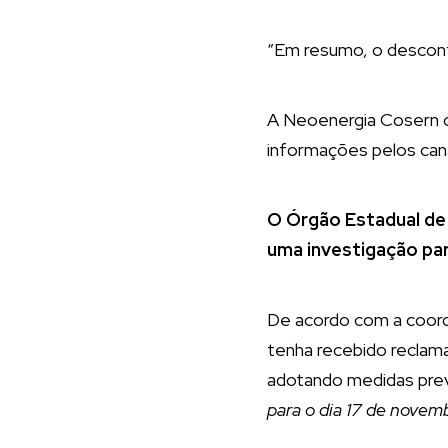
“Em resumo, o desconto
A Neoenergia Cosern o
informações pelos cana
O Órgão Estadual de
uma investigação par
De acordo com a coord
tenha recebido reclam
adotando medidas prev
para o dia 17 de novem