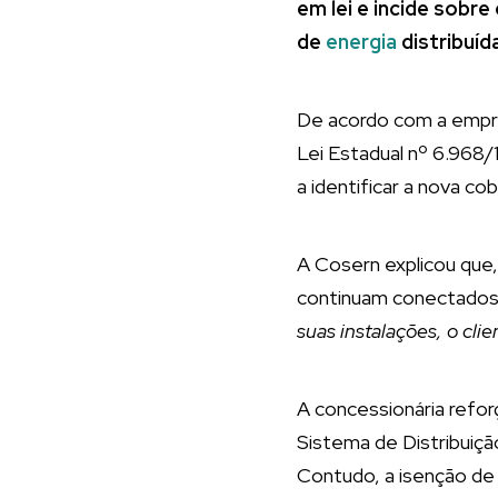
em lei e incide sobr
de
energia
distribuíd
De acordo com a empre
Lei Estadual nº 6.968
a identificar a nova co
A Cosern explicou qu
continuam conectados à 
suas instalações, o clie
A concessionária refo
Sistema de Distribuiçã
Contudo, a isenção de 