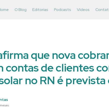
Home
O Blog
Editorias
Podcasts
Vídeos
Contat
afirma que nova cobra
 contas de clientes c
solar no RN é prevista 
ntas
 meses