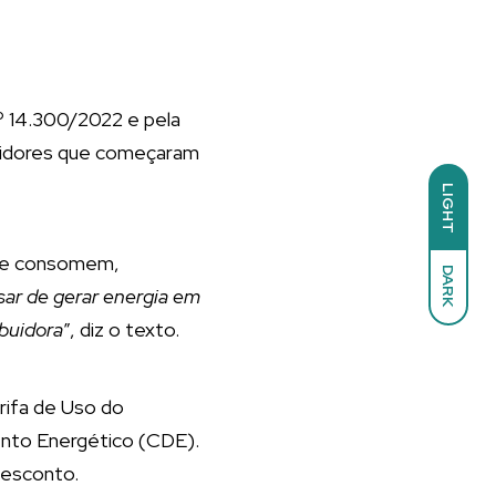
º 14.300/2022 e pela
umidores que começaram
LIGHT
que consomem,
DARK
ar de gerar energia em
ibuidora
”, diz o texto.
rifa de Uso do
mento Energético (CDE).
desconto.