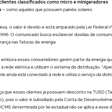
e clientes classificados como micro e minigeradores
a
— como aqueles que possuem painéis solares.
sa, o valor é devido e está amparado pela Lei Federal n
/1996. O comunicado busca esclarecer dúvidas de cons
brança nas faturas de energia.
e, embora esses consumidores gerem parte da energia 
rede elétrica e utilizam o sistema de distribuição. “
Apes
nte ainda está conectado à rede e utiliza o serviço da distr
rça que esses clientes já possuem desconto na TUSD (Ta
o), pois o valor é subsidiado pela Conta de Desenvolvi
ICMS determinada por lei estadual não se aplica a esse 