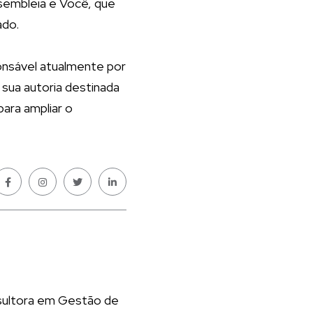
ssembleia e Você, que
ado.
onsável atualmente por
sua autoria destinada
ara ampliar o
nsultora em Gestão de