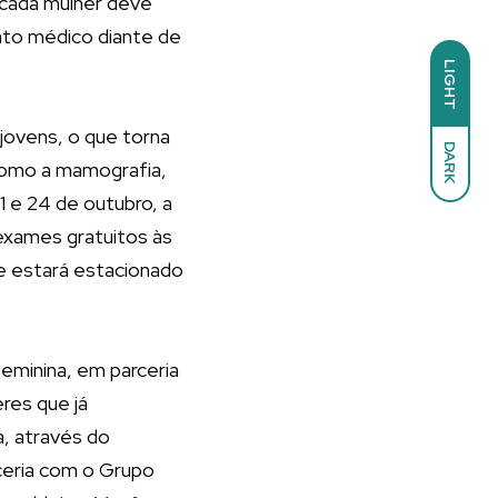
 cada mulher deve
nto médico diante de
LIGHT
jovens, o que torna
DARK
 como a mamografia,
1 e 24 de outubro, a
exames gratuitos às
ue estará estacionado
eminina, em parceria
res que já
, através do
rceria com o Grupo