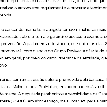
inicial representam chances reais de cura, lembrando que
 realizar o autoexame regularmente e procurar atendime
cebida.
ue o câncer de mama tem atingido também mulheres mais 
visibilidade sobre o tema e garantir o acesso a exames,
e prevenção. A parlamentar destacou, que entre os dias 2
a promoverá, com o apoio do Grupo Reviver, a oferta de 
ão em geral, por meio do carro itinerante da entidade, q
ovo.
 ainda com uma sessão solene promovida pela bancada f
tar da Mulher e pela ProMulher, em homenagem às mulhe
de mama. A deputada parabenizou a sensibilidade da Casa
rreira (PSDB), em abrir espaço, mais uma vez, para a pa