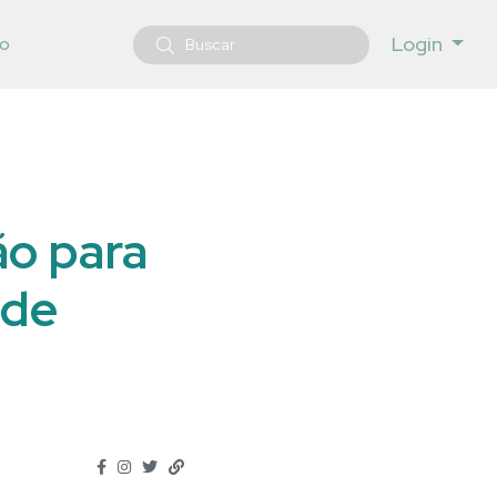
Login
o
ão para
 de