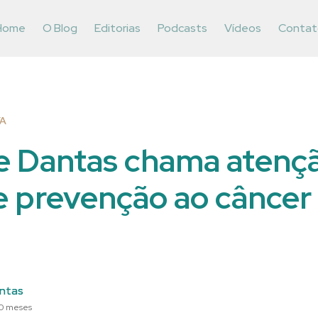
Home
O Blog
Editorias
Podcasts
Vídeos
Contat
VA
ne Dantas chama atenç
e prevenção ao câncer
ntas
10 meses