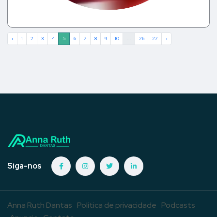
‹
1
2
3
4
5
6
7
8
9
10
...
26
27
›
Siga-nos
Anna Ruth Dantas
Política de privacidade
Podcasts