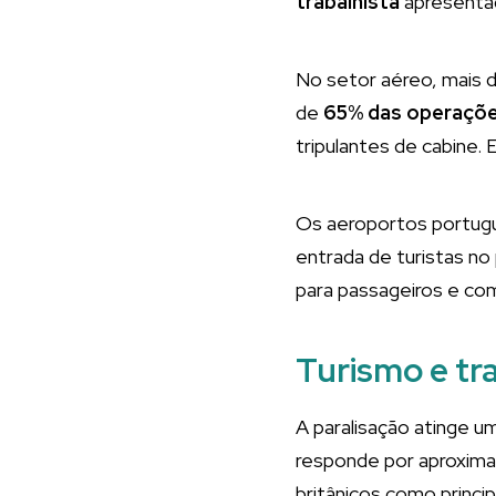
trabalhista
apresentad
No setor aéreo, mais 
de
65% das operaçõ
tripulantes de cabine.
Os aeroportos portugu
entrada de turistas no
para passageiros e co
Turismo e tr
A paralisação atinge 
responde por aproxi
britânicos como princip