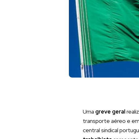
Uma
greve geral
reali
transporte aéreo e em d
central sindical portu