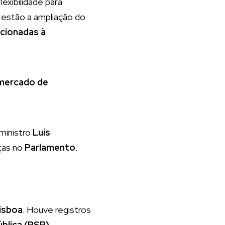
exibilidade para
 estão a ampliação do
acionadas à
mercado de
-ministro
Luís
ças no
Parlamento
.
isboa
. Houve registros
ública (PSP)
.