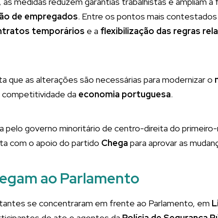
 as medidas reduzem garantias trabalhistas e ampliam a fl
ão de empregados
. Entre os pontos mais contestados
ntratos temporários
e a
flexibilização das regras rel
a que as alterações são necessárias para modernizar o
 competitividade da
economia portuguesa
.
 pelo governo minoritário de centro-direita do primeiro
nta com o apoio do partido
Chega
para aprovar as mudan
hegam ao Parlamento
stantes se concentraram em frente ao Parlamento, em
L
rticipantes do ato e agentes da
Polícia de Segurança P