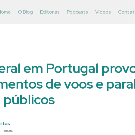
Home
O Blog
Editorias
Podcasts
Vídeos
Contat
eral em Portugal prov
mentos de voos e paral
 públicos
ntas
2 meses