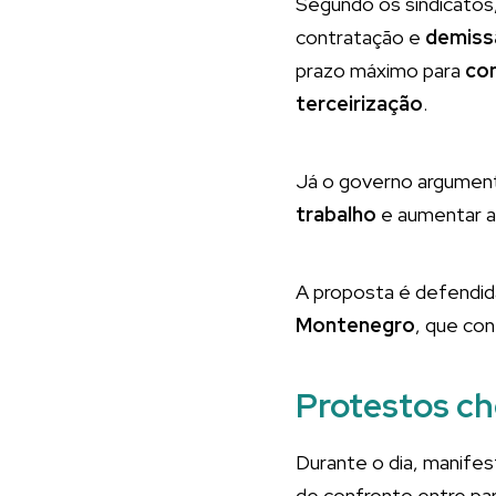
Segundo os sindicatos,
contratação e
demiss
prazo máximo para
co
terceirização
.
Já o governo argument
trabalho
e aumentar a
A proposta é defendida
Montenegro
, que co
Protestos c
Durante o dia, manife
de confronto entre pa