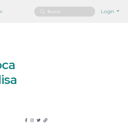
Login
o
oca
isa