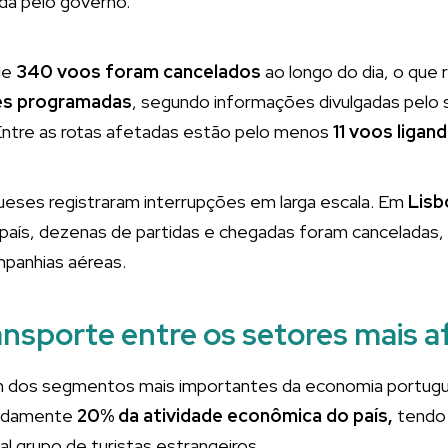
a pelo governo.
de
340 voos foram cancelados
ao longo do dia, o que 
es programadas
, segundo informações divulgadas pelo 
 Entre as rotas afetadas estão pelo menos
11 voos ligan
eses registraram interrupções em larga escala. Em
Lisb
 país, dezenas de partidas e chegadas foram canceladas
mpanhias aéreas.
ansporte entre os setores mais 
um dos segmentos mais importantes da economia portugu
madamente
20% da atividade econômica do país,
tendo 
al grupo de turistas estrangeiros.