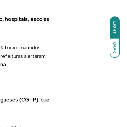
o, hospitais, escolas
LIGHT
DARK
os
foram mantidos.
refeituras alertaram
ana
.
tugueses (CGTP)
, que