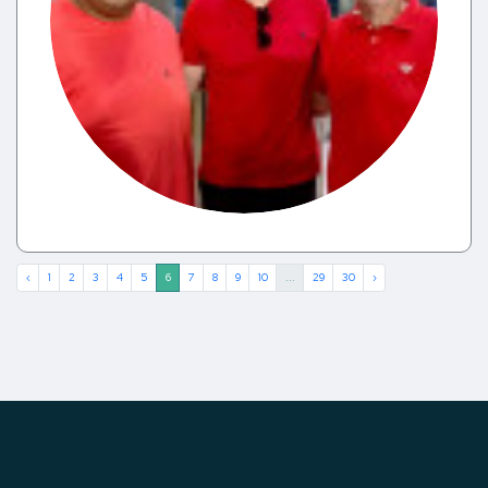
‹
1
2
3
4
5
6
7
8
9
10
...
29
30
›