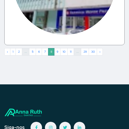
‹
1
2
...
5
6
7
8
9
10
11
...
29
30
›
Siga-nos