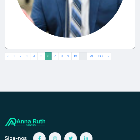
‹
1
2
3
4
5
6
7
8
9
10
...
99
100
›
Siga-nos