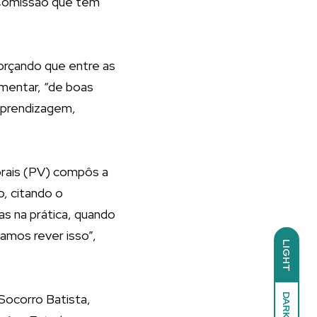
 Comissão que tem
orçando que entre as
amentar, “de boas
 aprendizagem,
rais (PV) compôs a
, citando o
as na prática, quando
samos rever isso”,
LIGHT
Socorro Batista,
DARK