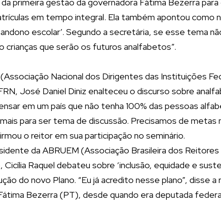
io da primeira gestão da governadora Fátima Bezerra para
matrículas em tempo integral. Ela também apontou como 
andono escolar’. Segundo a secretária, se esse tema nã
 crianças que serão os futuros analfabetos”.
(Associação Nacional dos Dirigentes das Instituições Fe
UFRN, José Daniel Diniz enalteceu o discurso sobre analfa
pensar em um país que não tenha 100% das pessoas alfab
 mais para ser tema de discussão. Precisamos de metas 
irmou o reitor em sua participação no seminário.
sidente da ABRUEM (Associação Brasileira dos Reitores
, Cicília Raquel debateu sobre ‘inclusão, equidade e sust
ção do novo Plano. “Eu já acredito nesse plano”, disse a
Fátima Bezerra (PT), desde quando era deputada federa