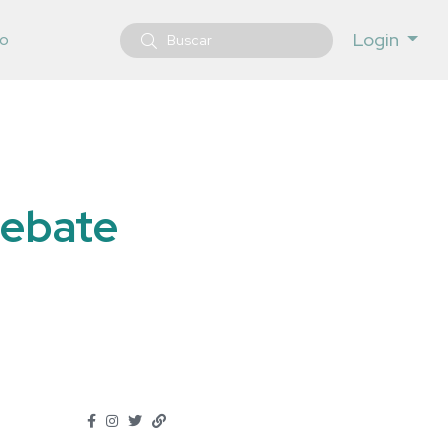
Login
o
debate