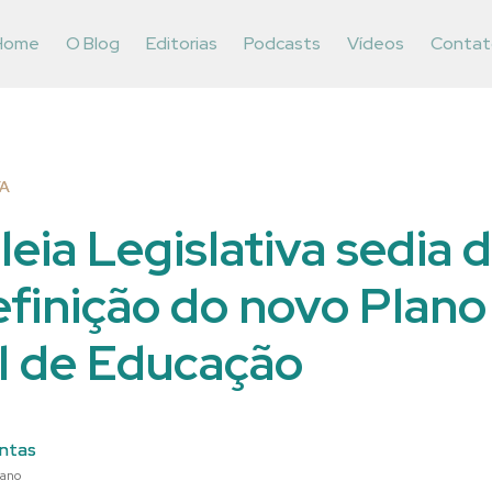
Home
O Blog
Editorias
Podcasts
Vídeos
Contat
VA
eia Legislativa sedia 
efinição do novo Plano
l de Educação
ntas
 ano