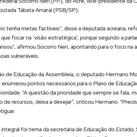
federal Socorro Neri (PP), do Acre, vice-presidente da
putada Tábata Amaral (PSB/SP).
o tenha metas factíveis”, disse a deputada acreana, ref
que focar na ‘visão estratégica’, porque segundo a parl
ansou”, afirmou Socorro Neri, apontando para o foco na
oas vulneráveis.
ão de Educação da Assembleia, o deputado Hermano Mo
 enumerou pontos necessários para o Plano de Educação
oridade. “A questão da prioridade que sempre se fala, m
ão de recursos, deixa a desejar”, criticou Hermano. “Preci
tiguar.
ntegral foi tema da secretária de Educação do Estado, 