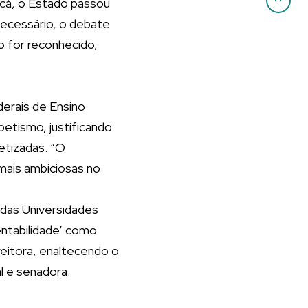
 cá, o Estado passou
necessário, o debate
o for reconhecido,
derais de Ensino
betismo, justificando
etizadas. “O
mais ambiciosas no
 das Universidades
entabilidade’ como
 reitora, enaltecendo o
l e senadora.