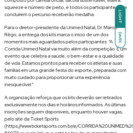
composto por camisa oficial, sacola sustentável, viseira,
squeeze e número de peito, e todos os participantes que
LIGHT
concluírem o percurso receberão medalha.
Para o diretor-presidente da Unimed Natal, Dr. Márcio
Rêgo, a entrega dos kits marca o início de um dos
DARK
momentos mais aguardados pelos participantes. “A
Corrida Unimed Natal vai muito além da competição. É um
evento que celebra a saúde, o bem-estar e a qualidade
de vida. Estamos prontos para receber os atletas e suas
famílias em uma grande festa do esporte, preparada com
muito cuidado para proporcionar uma experiência
inesquecível.”
A organização reforça que os kits deverão ser retirados
exclusivamente nos dias e horários informados. As últimas
inscrições seguem disponíveis, enquanto houver vagas,
pelo site da Ticket Sports
(https://www.ticketsports.com.br/e/CORRIDA%20UNIMED%