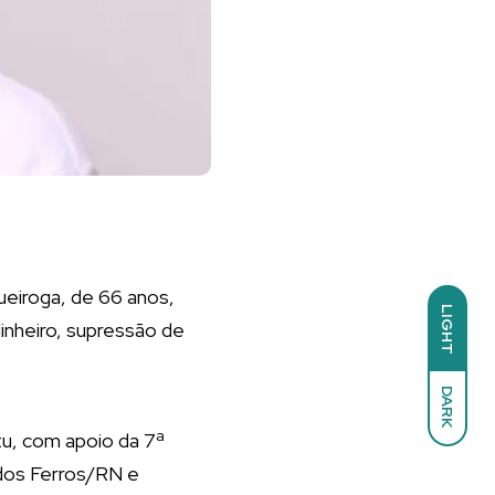
Queiroga, de 66 anos,
LIGHT
inheiro, supressão de
DARK
tu, com apoio da 7ª
 dos Ferros/RN e