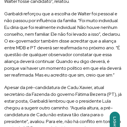
Walter fosse candidato”, relatou.
Garibaldi reforçou que a escolha de Walter foi pessoal e
não passou por influência da família. “Foi muito individual.
Eu diria que foi realmente individual. Não houve nenhum
conselho, nem familiar. Ele não foi levado a isso”, declarou.
O ex-governador também disse acreditar que a aliança
entre MDB e PT deverá ser reafirmada no próximo ano. “É
questão de qualquer observador constatar que essa
aliança deverá continuar. Quando eu digo deverá, é
porque vai haver um momento político em que ela deverá
ser reafirmada. Mas eu acredito que sim, creio que sim.”
Apesar da pré-candidatura de Cadu Xavier, atual
secretário da Fazenda do governo Fátima Bezerra (PT), já
estar posta, Garibaldi lembrou que o presidente Lula
chegou a sugerir outro caminho. “Aquela altura, a pré-
candidatura de Cadu não estava tão clara para o
LIGHT
presidente”, avaliou. Para ele, não há conflito em torno do