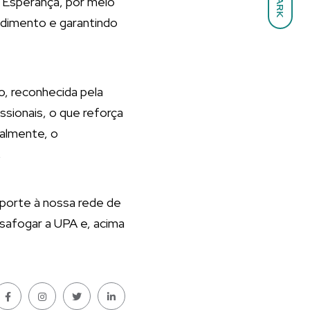
DARK
a Esperança, por meio
endimento e garantindo
o, reconhecida pela
ssionais, o que reforça
ualmente, o
,
uporte à nossa rede de
esafogar a UPA e, acima