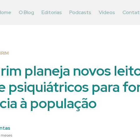
Home
O Blog
Editorias
Podcasts
Vídeos
Contat
IRIM
im planeja novos leit
 e psiquiátricos para fo
cia à população
ntas
6 meses