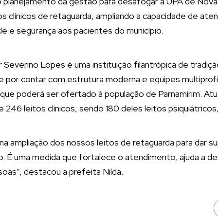
 do planejamento da gestão para desafogar a UPA de Nov
os clínicos de retaguarda, ampliando a capacidade de at
de e segurança aos pacientes do município.
Severino Lopes é uma instituição filantrópica de tradiçã
e por contar com estrutura moderna e equipes multiprofi
 que poderá ser ofertado à população de Parnamirim. At
246 leitos clínicos, sendo 180 deles leitos psiquiátricos
a ampliação dos nossos leitos de retaguarda para dar s
io. É uma medida que fortalece o atendimento, ajuda a d
soas”, destacou a prefeita Nilda.