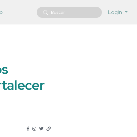
Login
o
os
rtalecer