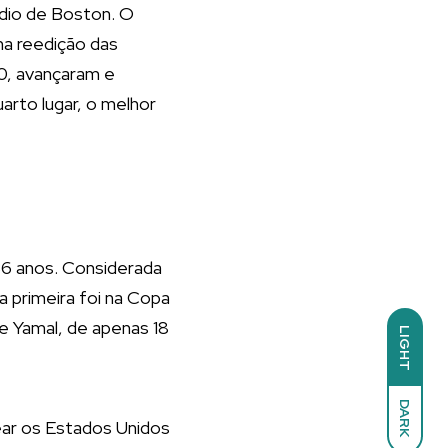
ádio de Boston. O
a reedição das
 0, avançaram e
arto lugar, o melhor
36 anos. Considerada
a primeira foi na Copa
e Yamal, de apenas 18
LIGHT
DARK
lear os Estados Unidos