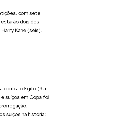
etições, com sete
o estarão dois dos
o Harry Kane (seis).
a contra o Egito (3 a
s e suíços em Copa foi
prorrogação.
 suíços na história: