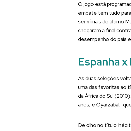
O jogo está programado
embate tem tudo para 
semifinais do último M
chegaram à final contra
desempenho do país em
Espanha x 
As duas seleções volt
uma das favoritas ao tí
da África do Sul (2010
anos, e Oyarzabal, que
De olho no título inéd