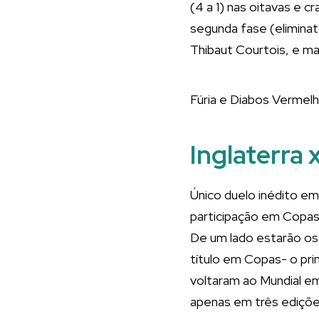
(4 a 1) nas oitavas e c
segunda fase (elimina
Thibaut Courtois, e m
Fúria e Diabos Vermel
Inglaterra
Único duelo inédito em
participação em Copas,
De um lado estarão os
título em Copas- o pri
voltaram ao Mundial e
apenas em três ediçõe