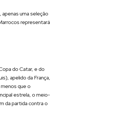
, apenas uma seleção
 Marrocos representará
 Copa do Catar, e do
is), apelido da França,
 a menos que o
cipal estrela, o meio-
im da partida contra o