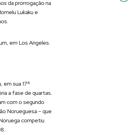
imos da prorrogação na
Romelu Lukaku e
nos.
ium, em Los Angeles.
a, em sua 17ª
ria a fase de quartas.
nham com o segundo
eção Norueguesa – que
A Noruega competiu
98.