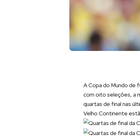
A Copa do Mundo de fut
com oito seleções, a m
quartas de final nas ú
Velho Continente estã