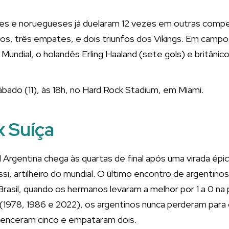
ses e noruegueses já duelaram 12 vezes em outras comp
nicos, três empates, e dois triunfos dos Vikings. Em camp
 Mundial, o holandês Erling Haaland (sete gols) e britânic
bado (11), às 18h, no Hard Rock Stadium, em Miami.
x Suíça
 Argentina chega às quartas de final após uma virada épic
i, artilheiro do mundial. O último encontro de argentino
Brasil, quando os hermanos levaram a melhor por 1 a 0 na 
1978, 1986 e 2022), os argentinos nunca perderam para os
enceram cinco e empataram dois.