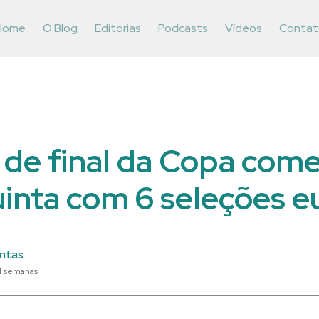
Home
O Blog
Editorias
Podcasts
Vídeos
Contat
 de final da Copa co
uinta com 6 seleções e
ntas
4 semanas