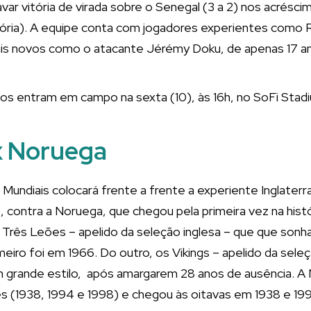
ravar vitória de virada sobre o Senegal (3 a 2) nos acrésc
tória). A equipe conta com jogadores experientes como 
ais novos como o atacante Jérémy Doku, de apenas 17 a
hos entram em campo na sexta (10), às 16h, no SoFi Stad
 x Noruega
 Mundiais colocará frente a frente a experiente Inglaterr
 contra a Noruega, que chegou pela primeira vez na histó
 Três Leões – apelido da seleção inglesa – que que so
meiro foi em 1966. Do outro, os Vikings – apelido da sel
m grande estilo, após amargarem 28 anos de ausência. 
s (1938, 1994 e 1998) e chegou às oitavas em 1938 e 19