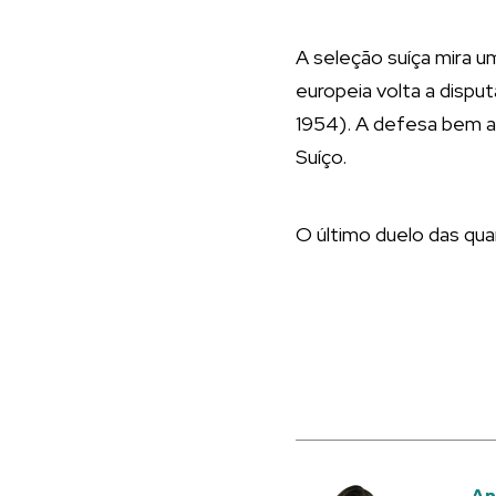
A seleção suíça mira u
europeia volta a dispu
1954). A defesa bem ar
Suíço.
O último duelo das qua