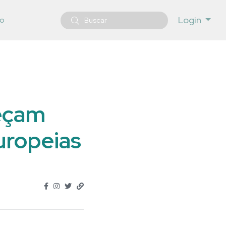
Login
o
meçam
uropeias