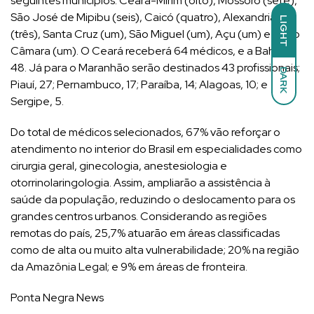
seguintes municípios: Ceará-Mirim (oito), Mossoró (sete),
São José de Mipibu (seis), Caicó (quatro), Alexandria
LIGHT
(três), Santa Cruz (um), São Miguel (um), Açu (um) e João
Câmara (um). O Ceará receberá 64 médicos, e a Bahia,
48. Já para o Maranhão serão destinados 43 profissionais;
DARK
Piauí, 27; Pernambuco, 17; Paraíba, 14; Alagoas, 10; e
Sergipe, 5.
Do total de médicos selecionados, 67% vão reforçar o
atendimento no interior do Brasil em especialidades como
cirurgia geral, ginecologia, anestesiologia e
otorrinolaringologia. Assim, ampliarão a assistência à
saúde da população, reduzindo o deslocamento para os
grandes centros urbanos. Considerando as regiões
remotas do país, 25,7% atuarão em áreas classificadas
como de alta ou muito alta vulnerabilidade; 20% na região
da Amazônia Legal; e 9% em áreas de fronteira.
Ponta Negra News