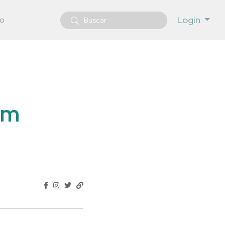
Login
o
em