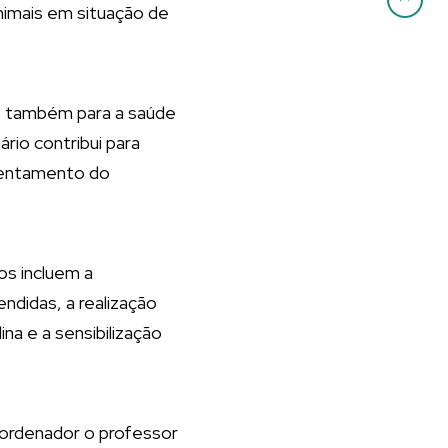
nimais em situação de
as também para a saúde
io contribui para
frentamento do
os incluem a
ndidas, a realização
na e a sensibilização
oordenador o professor