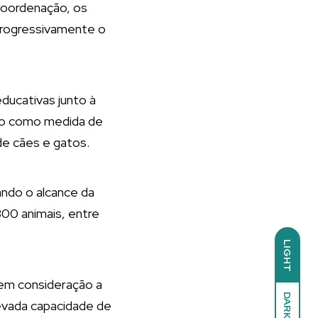
coordenação, os
 progressivamente o
ducativas junto à
ção como medida de
de cães e gatos.
ndo o alcance da
300 animais, entre
LIGHT
 em consideração a
DARK
evada capacidade de