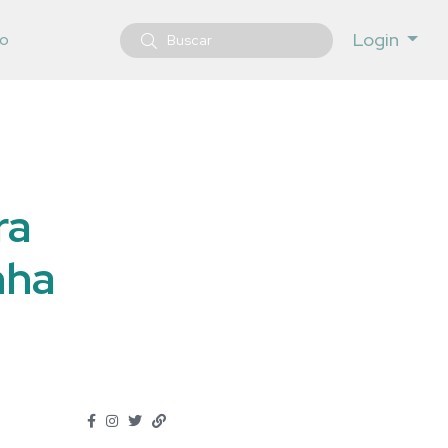
Login
o
ra
nha