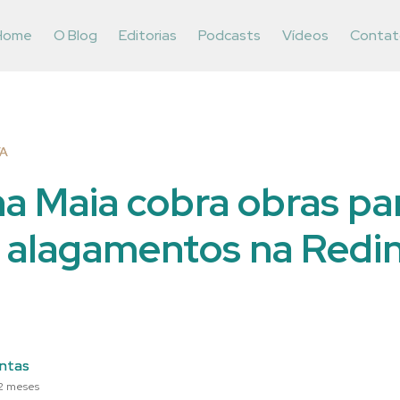
Home
O Blog
Editorias
Podcasts
Vídeos
Contat
VA
ha Maia cobra obras pa
r alagamentos na Redi
ntas
2 meses