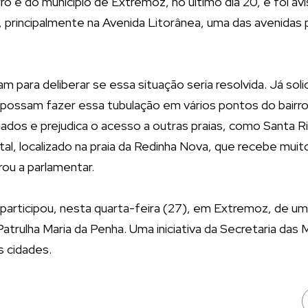
o e do município de Extremoz, no último dia 20, e foi avi
 principalmente na Avenida Litorânea, uma das avenidas pr
 para deliberar se essa situação seria resolvida. Já soli
 possam fazer essa tubulação em vários pontos do bairr
gados e prejudica o acesso a outras praias, como Santa R
al, localizado na praia da Redinha Nova, que recebe mui
arou a parlamentar.
 participou, nesta quarta-feira (27), em Extremoz, de u
trulha Maria da Penha. Uma iniciativa da Secretaria das M
s cidades.