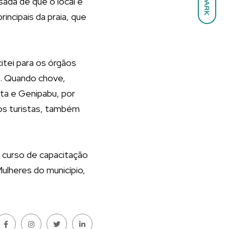
sada de que o local é
DARK
incipais da praia, que
citei para os órgãos
o. Quando chove,
ita e Genipabu, por
tos turistas, também
m curso de capacitação
ulheres do município,