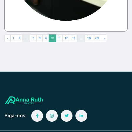
‹
1
2
...
7
8
9
10
11
12
13
...
59
60
›
Siga-nos