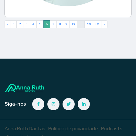
‹
1
2
3
4
5
6
7
8
9
10
...
59
60
›
Siga-nos
Anna Ruth Dantas
Política de privacidade
Podcasts