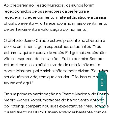
Ao chegarem ao Teatro Municipal, os alunos foram
recepcionados pelos servidores da prefeitura e
receberam credenciamento, material didático e a camisa
oficial do evento — fortalecendo ainda mais o sentimento
de pertencimento e valorização do momento.
O prefeito Jaime Calado esteve presente na abertura e
deixou uma mensagem especial aos estudantes: “Nós
estamos aqui por causa de vocês! E digo mais: vocês não
vão se esquecer desses aulões. Eu tiro por mim. Sempre
estudei em escola pública, vindo de uma família muito
pobre. Mas meu pai e minha mãe sempre diziam: ‘Se quiser
ser alguém na vida, tem que estudar’. E foi isso que me
LIGHT
trouxe até aqui.”
Em sua primeira participação no Exame Nacional do Ensino
DARK
Médio, Agnes Roceli, moradora do bairro Santo Antônio
do Potengi, compartilhou suas expectativas: “Meu sonho é
cursar Direito na UFRN. Espero aprender bastante com os