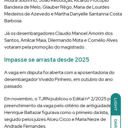
Moura Sobrinho, João Rebouças, Ricardo Procópio
Bandeira de Melo, Glauber Rêgo, Maria de Lourdes
Medeiros de Azevedo e Martha Danyelle Santanna Costa
Barbosa.
Já os desembargadores Claudio Manoel Amorim dos
Santos, Amílcar Maia, Dilermando Mota e Cornélio Alves
votaram pela promoção do magistrado.
Impasse se arrasta desde 2025
A vaga em disputa foi aberta com a aposentadoria do
desembargador Vivaldo Pinheiro, em outubro do ano
passado.
Em novembro, o TJRN publicou o Edital nº 2/2025 para
LIGHT
preenchimento da vaga pelo critério de antiguidade.
Henrique Baltazar figurava como o primeiro da lista,
seguido pelos juízes Alceu Cicco e Maria Neize de
DARK
Andrade Fernandes.