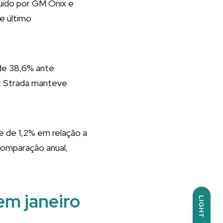
uido por GM Onix e
e último
 de 38,6% ante
t Strada manteve
 de 1,2% em relação a
comparação anual,
em janeiro
LIGHT