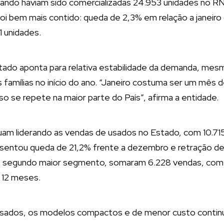
ndo haviam sido comercializadas 24.953 unidades no R
foi bem mais contido: queda de 2,3% em relação a janeir
 unidades.
ltado aponta para relativa estabilidade da demanda, mes
 famílias no início do ano. “Janeiro costuma ser um mê
so se repete na maior parte do País”, afirma a entidade.
am liderando as vendas de usados no Estado, com 10.71
resentou queda de 21,2% frente a dezembro e retração 
s, segundo maior segmento, somaram 6.228 vendas, com 
12 meses.
sados, os modelos compactos e de menor custo continu