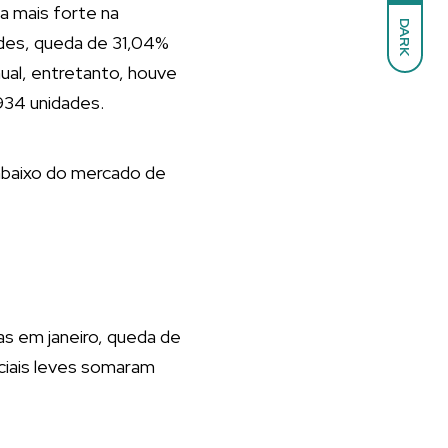
a mais forte na
DARK
des, queda de 31,04%
ual, entretanto, houve
934 unidades.
 abaixo do mercado de
as em janeiro, queda de
ciais leves somaram