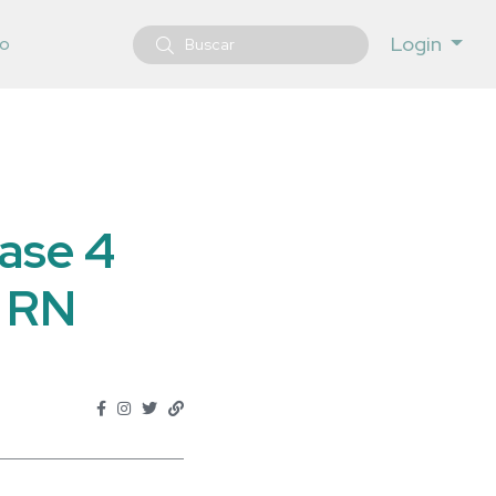
Login
o
ase 4
o RN