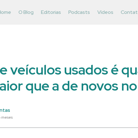
Home
O Blog
Editorias
Podcasts
Vídeos
Contat
e veículos usados é qu
aior que a de novos n
ntas
6 meses